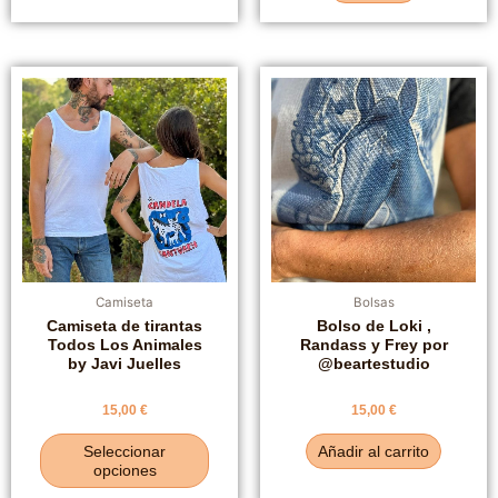
Este
producto
tiene
múltiples
variantes.
Las
opciones
se
pueden
elegir
Camiseta
Bolsas
en
Camiseta de tirantas
Bolso de Loki ,
Todos Los Animales
Randass y Frey por
la
by Javi Juelles
@beartestudio
página
de
Valorado
Valorado
15,00
€
15,00
€
producto
con
con
0
0
de
de
Seleccionar
Añadir al carrito
5
5
opciones