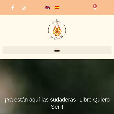
Ir
0
CARRITO
al
contenido
¡Ya están aquí las sudaderas "Libre Quiero
Ser"!