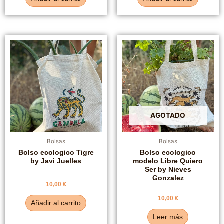
5
5
AGOTADO
Bolsas
Bolsas
Bolso ecologico Tigre
Bolso ecologico
by Javi Juelles
modelo Libre Quiero
Ser by Nieves
Gonzalez
Valorado
10,00
€
con
0
Valorado
10,00
€
de
Añadir al carrito
con
5
0
de
Leer más
5