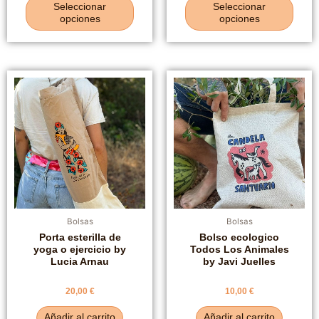
de
de
Seleccionar
Seleccionar
5
5
opciones
opciones
Bolsas
Bolsas
Porta esterilla de
Bolso ecologico
yoga o ejercicio by
Todos Los Animales
Lucia Arnau
by Javi Juelles
Valorado
Valorado
20,00
€
10,00
€
con
con
0
0
de
de
Añadir al carrito
Añadir al carrito