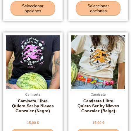
0
0
de
de
Seleccionar
Seleccionar
5
5
opciones
opciones
Este
Este
producto
produ
tiene
tiene
múltiples
múlti
variantes.
varia
Las
Las
opciones
opcio
se
se
pueden
pued
elegir
elegir
Camiseta
Camiseta
en
en
Camiseta Libre
Camiseta Libre
Quiero Ser by Nieves
Quiero Ser by Nieves
la
la
Gonzalez (Negro)
Gonzalez (Beige)
página
págin
de
de
Valorado
Valorado
15,00
€
15,00
€
producto
produ
con
con
0
0